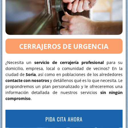
Persianas
La utilidad de una llave maestra
Candados de seguridad
Cambio de cerradura
CERRAJEROS DE URGENCIA
Marca de cerraduras Fichet
Especialistas en cerraduras Abus
¿Necesita un
servicio de cerrajería profesional
para su
Rejas y vallas
domicilio, empresa, local o comunidad de vecinos? En la
ciudad de
Soria
, así como en poblaciones de los alrededores
Instalación de cerraduras anti-ladrones
contacte con nosotros
y detállenos qué es lo que necesita. Le
Instalación de cerraduras Lince
propondremos un plan personalizado y le ofreceremos una
información detallada de nuestros servicios
sin ningún
Amaestramiento de bombines para comunidades
compromiso
.
Apertura de cajas fuertes
Instalación y reparación de persianas para comercios
PIDA CITA AHORA
Cerraduras para puertas de madera Tesa