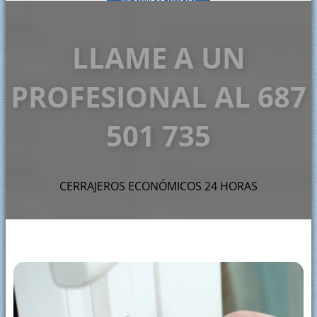
LLAME A UN
PROFESIONAL AL 687
501 735
CERRAJEROS ECONÓMICOS 24 HORAS