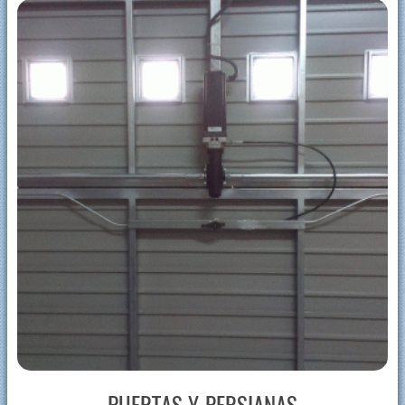
Apertura de puertas acorazadas
Cerraduras Fichet en Soria
Cambio de bombín
Cerrajeros: FAC Seguridad
Cerrajeros: instalación de cerrajería Mottura
¿Necesita abrir su puerta blindada?
Instalación de cerraduras BTV
Cerrajeros 24 horas
Montaje de rejas para ventanas
Alarmas sin cuotas
Abrir puertas de seguridad
Evite a los ladrones en casa
Técnicas de robo de los ladrones en viviendas
PUERTAS Y PERSIANAS