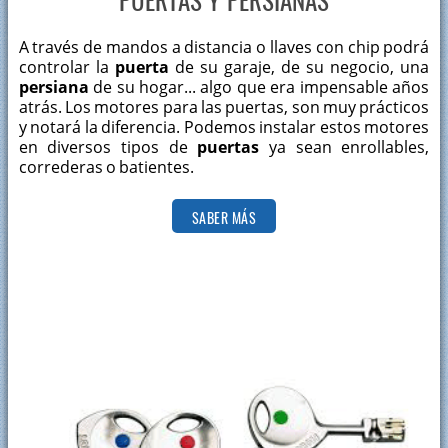
Instalación de cerraduras de sobreponer multipunto Tesa
A través de mandos a distancia o llaves con chip podrá
Venta de productos de cerrajería Tesa
controlar la
puerta
de su garaje, de su negocio, una
Automatización de persianas
persiana
de su hogar... algo que era impensable años
atrás. Los motores para las puertas, son muy prácticos
Instalación de barras antipánico
y notará la diferencia. Podemos instalar estos motores
en diversos tipos de
puertas
ya sean enrollables,
Venta e instalación de equipamiento para vías de escape
correderas o batientes.
Sistemas antirrobo para viviendas
SABER MÁS
Cómo evitar los principales métodos de robo en casas
He perdido las llaves con chip ¿Qué debo hacer?
Cerrajeros Soria
Cerrajero en Soria Urgente | Llave eléctrica con chip
perdida
Instalación de puertas blindadas en Soria
Cerraduras antirrobo en residencias
Montaje de cerraduras